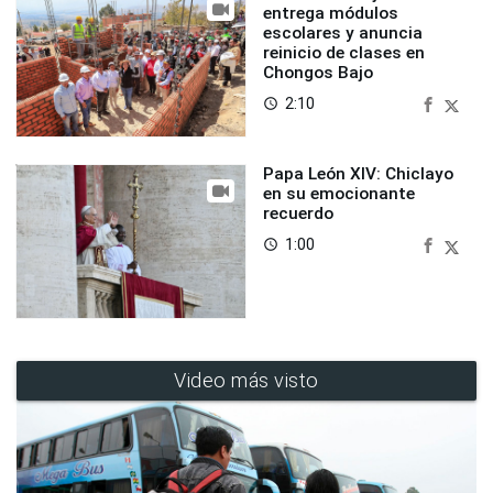
entrega módulos
escolares y anuncia
reinicio de clases en
Chongos Bajo
2:10
access_time
Papa León XIV: Chiclayo
en su emocionante
recuerdo
1:00
access_time
Video más visto