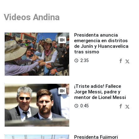
Videos Andina
Presidenta anuncia
emergencia en distritos
de Junín y Huancavelica
tras sismo
2:35
access_time
¡Triste adiós! Fallece
Jorge Messi, padre y
mentor de Lionel Messi
0:45
access_time
Presidenta Fujimori