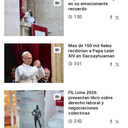
en su emocionante
recuerdo
1:00
access_time
Más de 100 mil fieles
recibirían a Papa León
XIV en Sacsayhuaman
3:01
access_time
FIL Lima 2026:
presentan libro sobre
derecho laboral y
negociaciones
colectivas
2:42
access_time