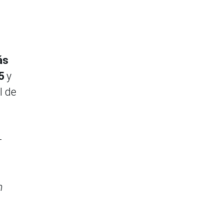
ás
5
y
l de
-
n