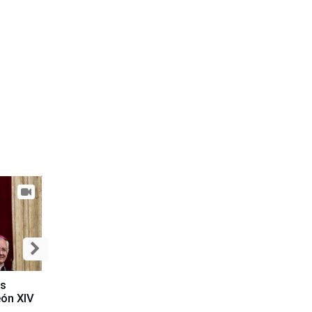
es
eón XIV