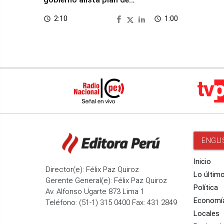
seguridad
2:10
1:00
access_time
access_time
ENGLI
Inicio
Director(e): Félix Paz Quiroz
Lo últim
Gerente General(e): Félix Paz Quiroz
Política
Av. Alfonso Ugarte 873 Lima 1
Economí
Teléfono: (51-1) 315 0400 Fax: 431 2849
Locales