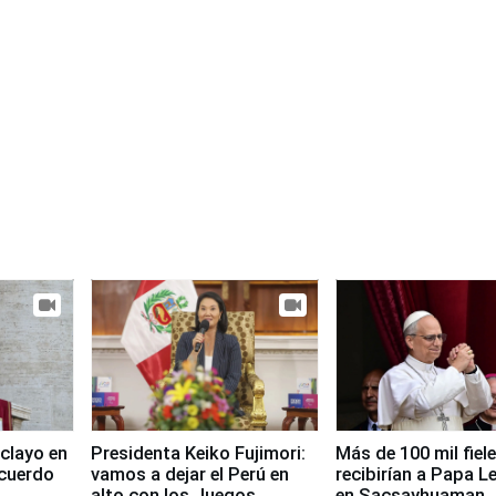
clayo en
Presidenta Keiko Fujimori:
Más de 100 mil fiel
cuerdo
vamos a dejar el Perú en
recibirían a Papa L
alto con los Juegos
en Sacsayhuaman