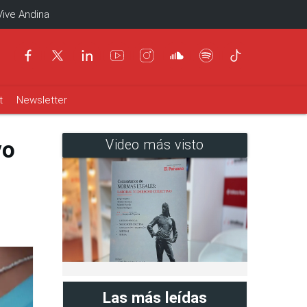
Vive Andina
t
Newsletter
vo
Video más visto
Las más leídas