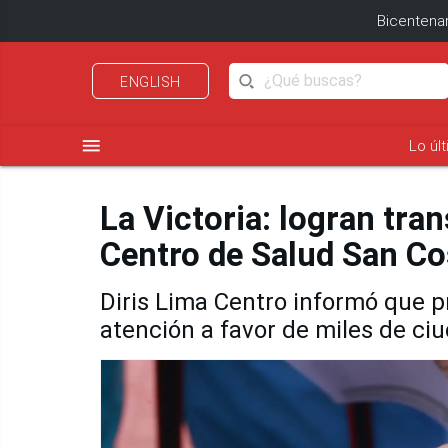
Bicentenar
ENGLISH
menu
Lo úl
La Victoria: logran tra
Centro de Salud San C
Diris Lima Centro informó que pr
atención a favor de miles de ci