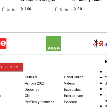
Panamericanos 2027
1:00
3:01
access_time
access_time
SH VERSION
E
Cultural
Canal Online
E
o
Ánfora 2026
Videos
J
F
Deportes
Especiales
E
a
Clic
Interactivos
m
Perfiles y Crónicas
Podcast
P