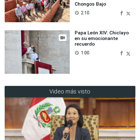
Chongos Bajo
2:10
access_time
Papa León XIV: Chiclayo
en su emocionante
recuerdo
1:00
access_time
Video más visto