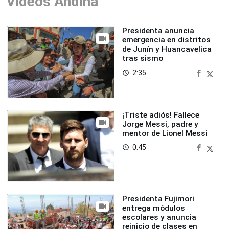
Videos Andina
Presidenta anuncia
emergencia en distritos
de Junín y Huancavelica
tras sismo
2:35
access_time
¡Triste adiós! Fallece
Jorge Messi, padre y
mentor de Lionel Messi
0:45
access_time
Presidenta Fujimori
entrega módulos
escolares y anuncia
reinicio de clases en