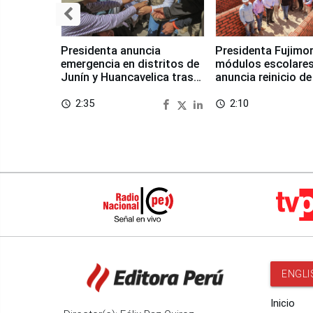
Presidenta anuncia
Presidenta Fujimor
emergencia en distritos de
módulos escolares
Junín y Huancavelica tras
anuncia reinicio de
sismo
en Chongos Bajo
2:35
2:10
access_time
access_time
ENGLI
Inicio