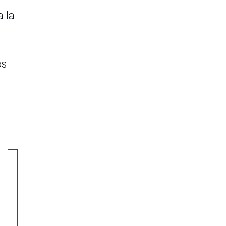
a la
os