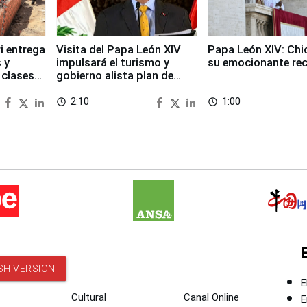
i entrega
Visita del Papa León XIV
Papa León XIV: Chi
 y
impulsará el turismo y
su emocionante re
 clases
gobierno alista plan de
seguridad
2:10
1:00
access_time
access_time
SH VERSION
E
Cultural
Canal Online
E