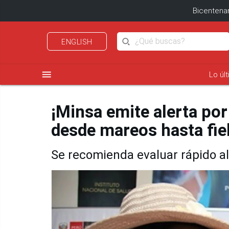
Bicentenar
ENGLISH
menu
Lo úl
¡Minsa emite alerta por
desde mareos hasta fie
Se recomienda evaluar rápido al