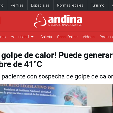
io
Perfiles
Especiales
Normas legales
Turismo
arrow_drop_down
timo
Actualidad
Galería
Canal Online
Videos
Podcas
 golpe de calor! Puede generar
bre de 41°C
 paciente con sospecha de golpe de calo