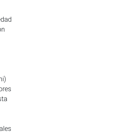
edad
ón
hi)
ores
sta
ales