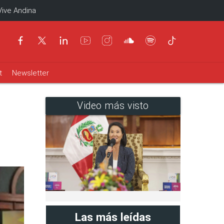
Vive Andina
t
Newsletter
Video más visto
r
Las más leídas