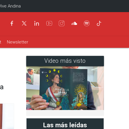
Vive Andina
t
Newsletter
Video más visto
ma
Las más leídas