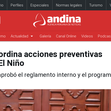
io
Perfiles
Especiales
Normas legales
Turismo
arrow_drop_down
timo
Actualidad
Galería
Canal Online
Videos
Podcas
oordina acciones preventivas
El Niño
probó el reglamento interno y el progra