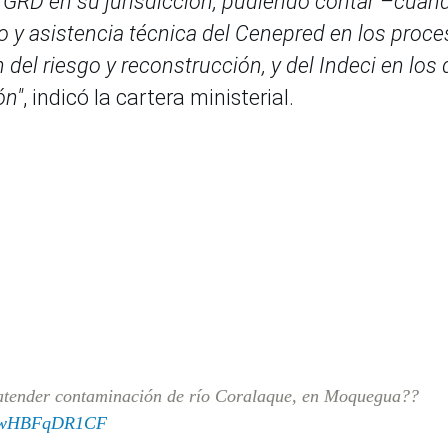
e GRD en su jurisdicción, pudiendo contar –cuan
o y asistencia técnica del Cenepred en los proc
del riesgo y reconstrucción, y del Indeci en los 
ón"
, indicó la cartera ministerial.
atender contaminación de río Coralaque, en Moquegua??
om/wHBFqDR1CF