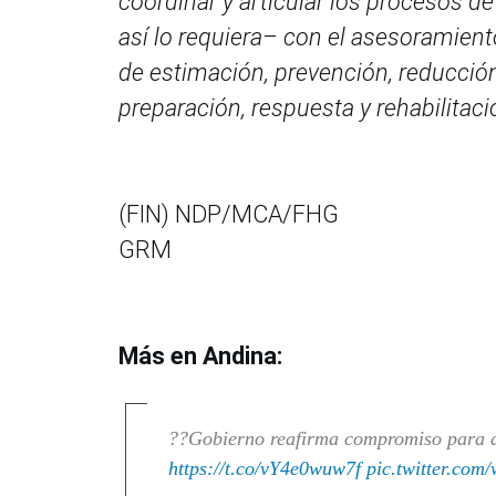
coordinar y articular los procesos d
así lo requiera– con el asesoramient
de estimación, prevención, reducción 
preparación, respuesta y rehabilitaci
(FIN) NDP/MCA/FHG
GRM
Más en Andina:
??Gobierno reafirma compromiso para 
https://t.co/vY4e0wuw7f
pic.twitter.c