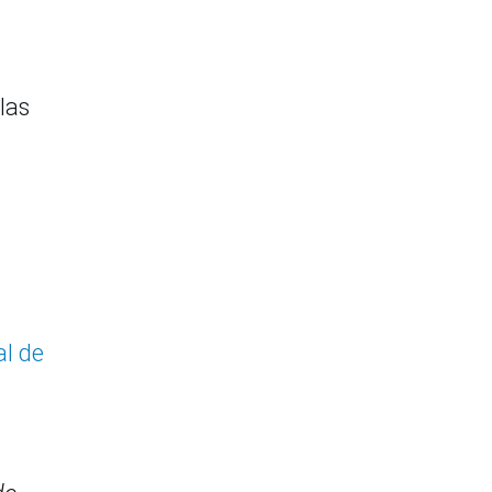
las
l
al de