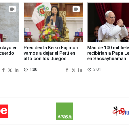
clayo en
Presidenta Keiko Fujimori:
Más de 100 mil fiel
cuerdo
vamos a dejar el Perú en
recibirían a Papa L
alto con los Juegos
en Sacsayhuaman
Panamericanos 2027
1:00
3:01
access_time
access_time