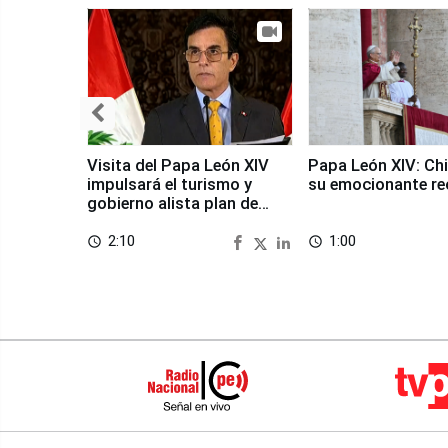
Visita del Papa León XIV
Papa León XIV: Chi
impulsará el turismo y
su emocionante re
gobierno alista plan de
seguridad
2:10
1:00
access_time
access_time