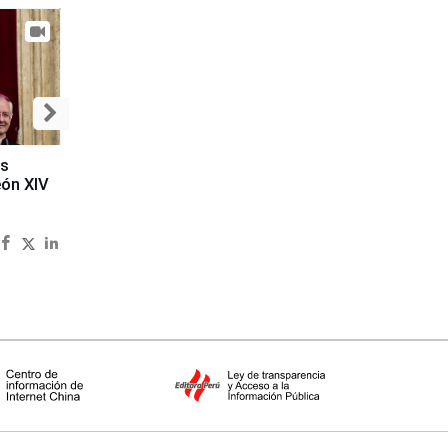
es
eón XIV