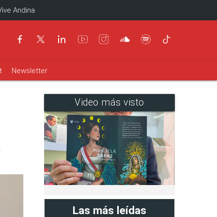
Vive Andina
t
Newsletter
Video más visto
a
Las más leídas