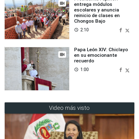
entrega módulos
escolares y anuncia
reinicio de clases en
Chongos Bajo
2:10
access_time
Papa León XIV: Chiclayo
en su emocionante
recuerdo
1:00
access_time
Video más visto