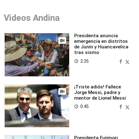
Videos Andina
Presidenta anuncia
emergencia en distritos
de Junín y Huancavelica
tras sismo
2:35
access_time
¡Triste adiós! Fallece
Jorge Messi, padre y
mentor de Lionel Messi
0:45
access_time
Presidenta Fujimori