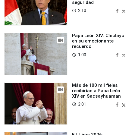
seguridad
2:10
access_time
Papa León XIV: Chiclayo
en su emocionante
recuerdo
1:00
access_time
Más de 100 mil fieles
recibirían a Papa León
XIV en Sacsayhuaman
3:01
access_time
FIL Lima 2026: