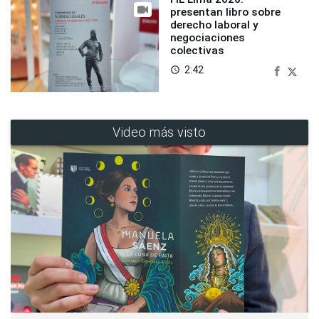
presentan libro sobre
derecho laboral y
negociaciones
colectivas
2:42
access_time
Video más visto