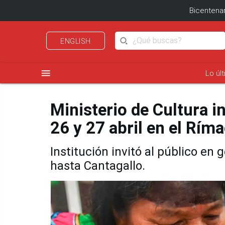
Bicentenar
ENGLISH
menu
Lo úl
Ministerio de Cultura in
26 y 27 abril en el Rím
Institución invitó al público en 
hasta Cantagallo.