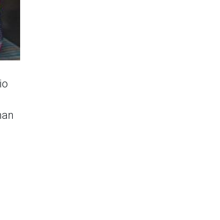
io
man