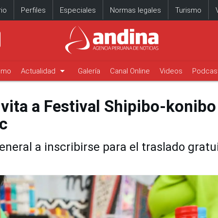
io
Perfiles
Especiales
Normas legales
Turismo
arrow_drop_down
timo
Actualidad
Galería
Canal Online
Videos
Podcas
vita a Festival Shipibo-konibo
ac
general a inscribirse para el traslado gratu