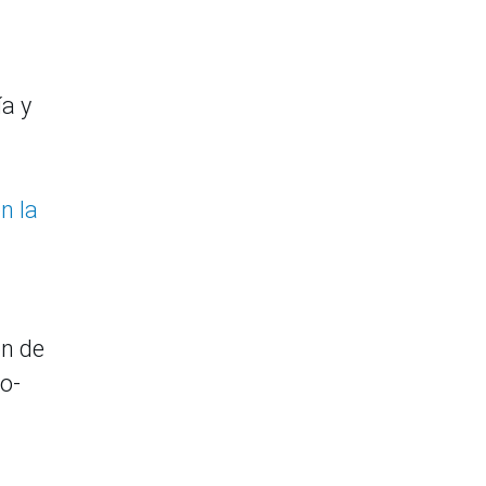
ía y
n la
ón de
o-