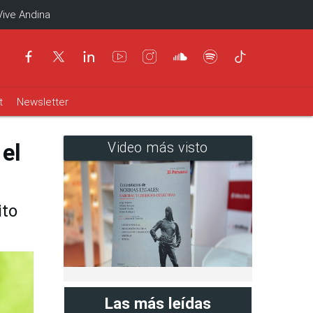
Vive Andina
t
Newsletter
 el
Video más visto
ito
Las más leídas