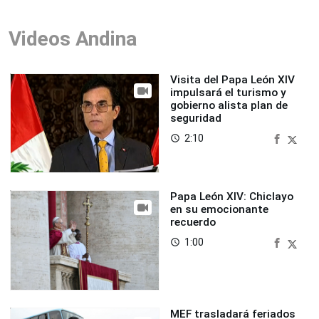
Videos Andina
Visita del Papa León XIV
impulsará el turismo y
gobierno alista plan de
seguridad
2:10
access_time
Papa León XIV: Chiclayo
en su emocionante
recuerdo
1:00
access_time
MEF trasladará feriados