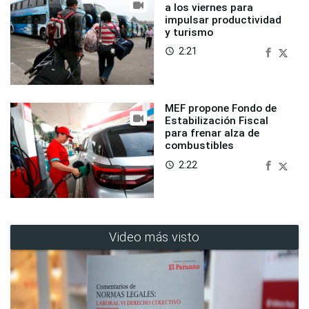
a los viernes para
impulsar productividad
y turismo
2:21
access_time
MEF propone Fondo de
Estabilización Fiscal
para frenar alza de
combustibles
2:22
access_time
Video más visto