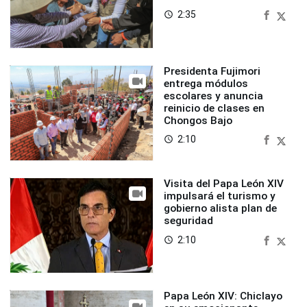
2:35
access_time
Presidenta Fujimori
entrega módulos
escolares y anuncia
reinicio de clases en
Chongos Bajo
2:10
access_time
Visita del Papa León XIV
impulsará el turismo y
gobierno alista plan de
seguridad
2:10
access_time
Papa León XIV: Chiclayo