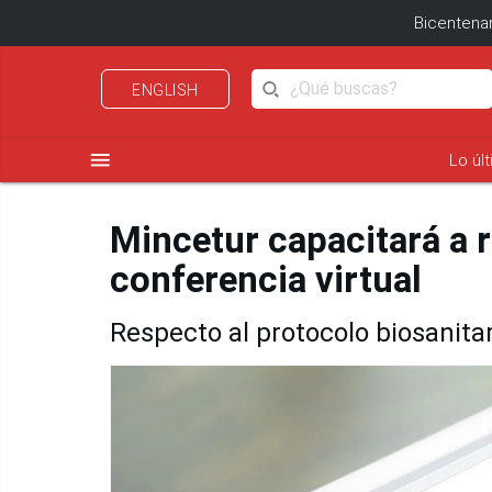
Bicentenar
ENGLISH
menu
Lo úl
Mincetur capacitará a r
conferencia virtual
Respecto al protocolo biosanitar