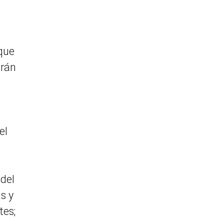
oque
arán
el
 del
s y
tes;