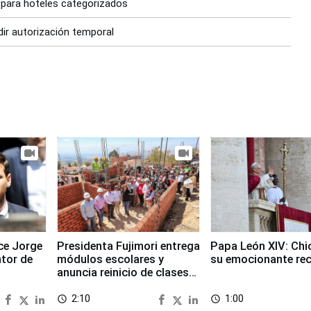
 para hoteles categorizados
dir autorización temporal
ece Jorge
Presidenta Fujimori entrega
Papa León XIV: Chi
ntor de
módulos escolares y
su emocionante re
anuncia reinicio de clases
en Chongos Bajo
2:10
1:00
access_time
access_time