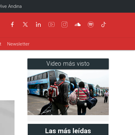
Vive Andina
t
Newsletter
Video más visto
Las más leídas