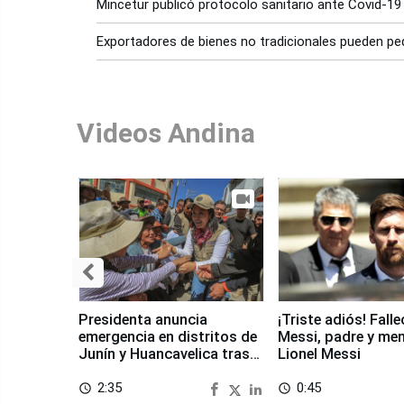
Mincetur publicó protocolo sanitario ante Covid-19
Exportadores de bienes no tradicionales pueden pe
Videos Andina
Presidenta anuncia
¡Triste adiós! Fall
emergencia en distritos de
Messi, padre y me
Junín y Huancavelica tras
Lionel Messi
sismo
2:35
0:45
access_time
access_time