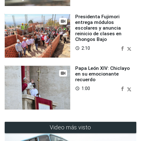
Presidenta Fujimori
entrega módulos
escolares y anuncia
reinicio de clases en
Chongos Bajo
2:10
access_time
Papa León XIV: Chiclayo
en su emocionante
recuerdo
1:00
access_time
Video más visto