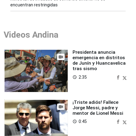
encuentran restringidas
Videos Andina
Presidenta anuncia
emergencia en distritos
de Junín y Huancavelica
tras sismo
2:35
access_time
¡Triste adiós! Fallece
Jorge Messi, padre y
mentor de Lionel Messi
0:45
access_time