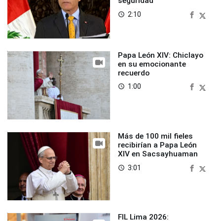
seguridad
2:10
access_time
Papa León XIV: Chiclayo
en su emocionante
recuerdo
1:00
access_time
Más de 100 mil fieles
recibirían a Papa León
XIV en Sacsayhuaman
3:01
access_time
FIL Lima 2026: