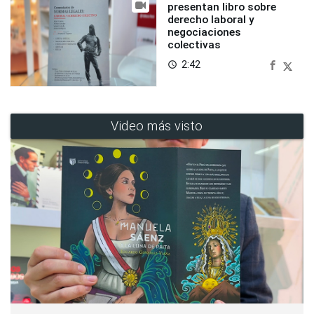
presentan libro sobre
derecho laboral y
negociaciones
colectivas
2:42
access_time
Video más visto