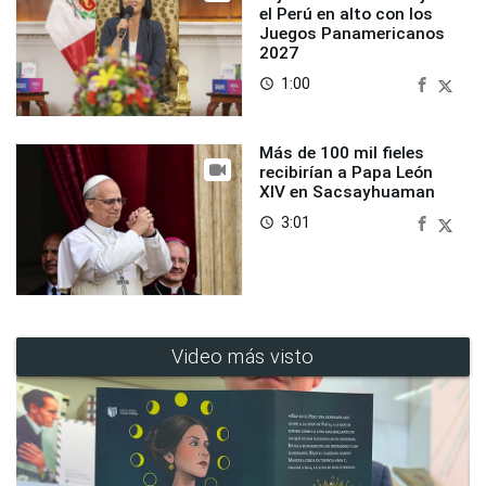
el Perú en alto con los
Juegos Panamericanos
2027
1:00
access_time
Más de 100 mil fieles
recibirían a Papa León
XIV en Sacsayhuaman
3:01
access_time
Video más visto