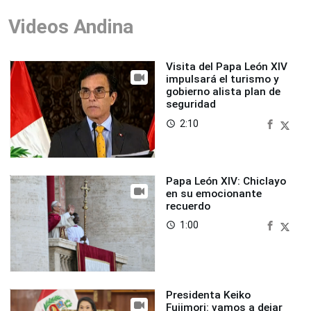
Videos Andina
Visita del Papa León XIV
impulsará el turismo y
gobierno alista plan de
seguridad
2:10
access_time
Papa León XIV: Chiclayo
en su emocionante
recuerdo
1:00
access_time
Presidenta Keiko
Fujimori: vamos a dejar