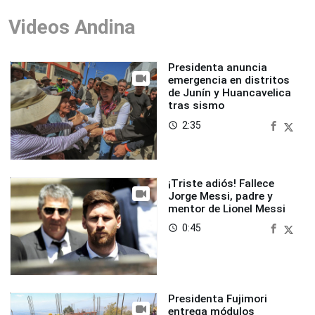
Videos Andina
Presidenta anuncia
emergencia en distritos
de Junín y Huancavelica
tras sismo
2:35
access_time
¡Triste adiós! Fallece
Jorge Messi, padre y
mentor de Lionel Messi
0:45
access_time
Presidenta Fujimori
entrega módulos