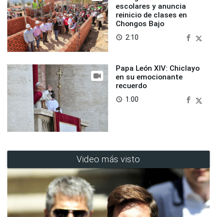
escolares y anuncia
reinicio de clases en
Chongos Bajo
2:10
access_time
Papa León XIV: Chiclayo
en su emocionante
recuerdo
1:00
access_time
Video más visto