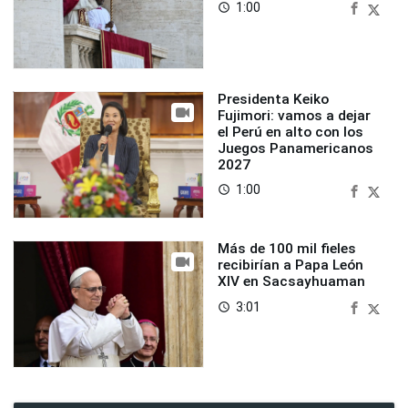
1:00
access_time
Presidenta Keiko
Fujimori: vamos a dejar
el Perú en alto con los
Juegos Panamericanos
2027
1:00
access_time
Más de 100 mil fieles
recibirían a Papa León
XIV en Sacsayhuaman
3:01
access_time