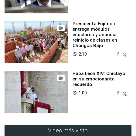
Presidenta Fujimori
entrega módulos
escolares y anuncia
reinicio de clases en
Chongos Bajo
2:10
access_time
Papa León XIV: Chiclayo
en su emocionante
recuerdo
1:00
access_time
Video más visto