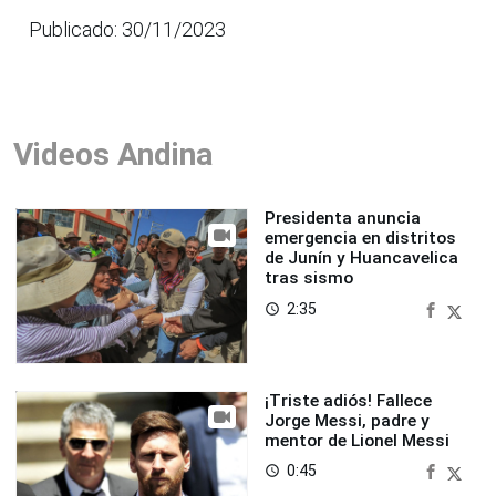
Publicado: 30/11/2023
Videos Andina
Presidenta anuncia
emergencia en distritos
de Junín y Huancavelica
tras sismo
2:35
access_time
¡Triste adiós! Fallece
Jorge Messi, padre y
mentor de Lionel Messi
0:45
access_time