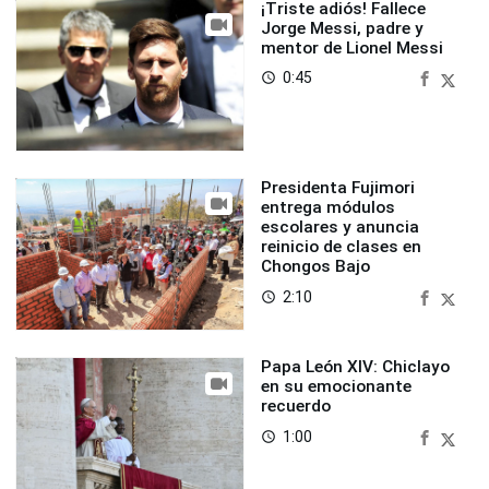
¡Triste adiós! Fallece
Jorge Messi, padre y
mentor de Lionel Messi
0:45
access_time
Presidenta Fujimori
entrega módulos
escolares y anuncia
reinicio de clases en
Chongos Bajo
2:10
access_time
Papa León XIV: Chiclayo
en su emocionante
recuerdo
1:00
access_time