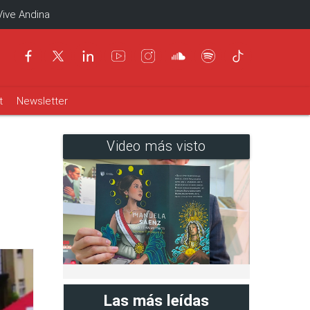
Vive Andina
t
Newsletter
Video más visto
Las más leídas