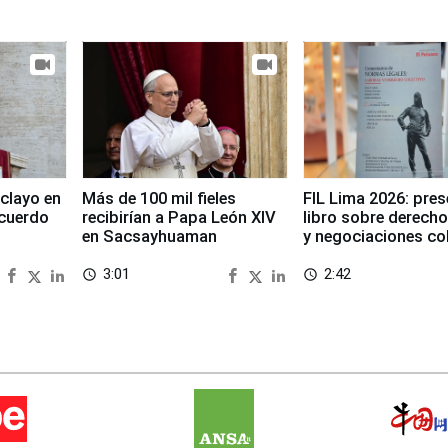
clayo en
Más de 100 mil fieles
FIL Lima 2026: pre
cuerdo
recibirían a Papa León XIV
libro sobre derecho
en Sacsayhuaman
y negociaciones co
3:01
2:42
access_time
access_time