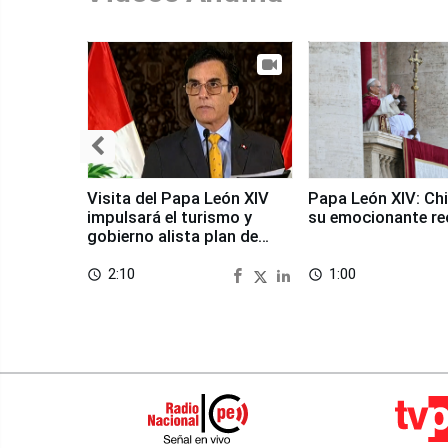
Visita del Papa León XIV
Papa León XIV: Chi
impulsará el turismo y
su emocionante re
gobierno alista plan de
seguridad
2:10
1:00
access_time
access_time