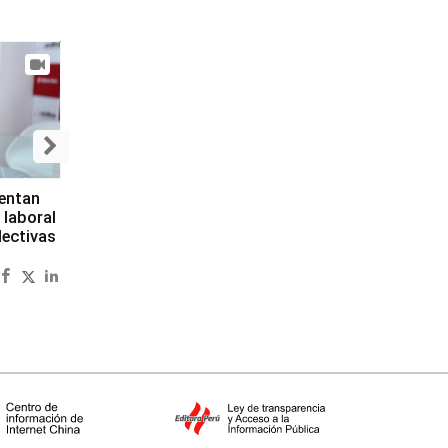
sentan
 laboral
lectivas