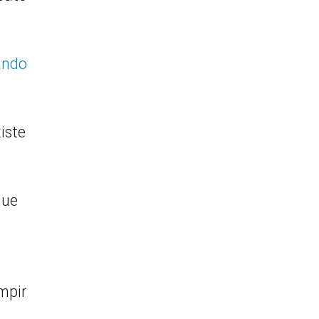
ando
iste
que
mpir