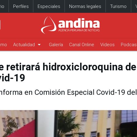
io
Perfiles
Especiales
Normas legales
Turismo
arrow_drop_down
timo
Actualidad
Galería
Canal Online
Videos
Podcas
 retirará hidroxicloroquina de
vid-19
nforma en Comisión Especial Covid-19 del