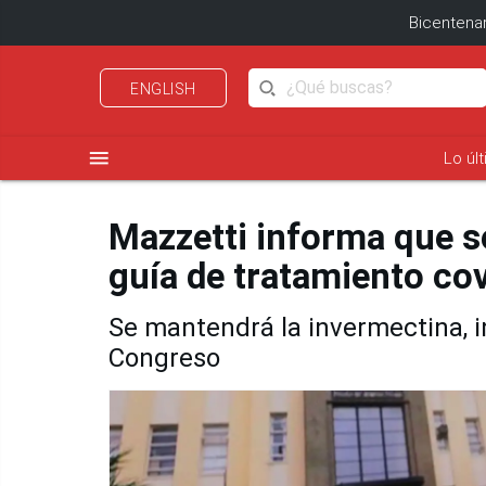
Bicentenar
ENGLISH
menu
Lo úl
Mazzetti informa que se
guía de tratamiento co
Se mantendrá la invermectina, i
Congreso