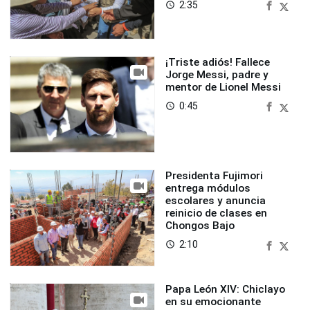
2:35
access_time
¡Triste adiós! Fallece
Jorge Messi, padre y
mentor de Lionel Messi
0:45
access_time
Presidenta Fujimori
entrega módulos
escolares y anuncia
reinicio de clases en
Chongos Bajo
2:10
access_time
Papa León XIV: Chiclayo
en su emocionante