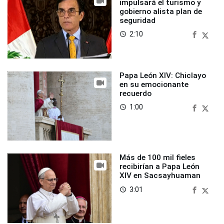
impulsará el turismo y
gobierno alista plan de
seguridad
2:10
access_time
Papa León XIV: Chiclayo
en su emocionante
recuerdo
1:00
access_time
Más de 100 mil fieles
recibirían a Papa León
XIV en Sacsayhuaman
3:01
access_time