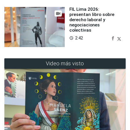
FIL Lima 2026:
presentan libro sobre
derecho laboral y
negociaciones
colectivas
2:42
access_time
Video más visto