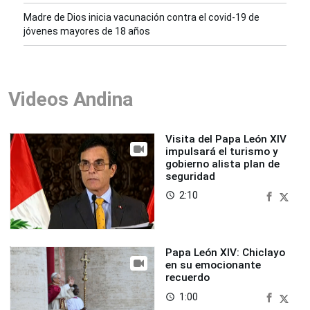
Madre de Dios inicia vacunación contra el covid-19 de
jóvenes mayores de 18 años
Videos Andina
Visita del Papa León XIV
impulsará el turismo y
gobierno alista plan de
seguridad
2:10
access_time
Papa León XIV: Chiclayo
en su emocionante
recuerdo
1:00
access_time