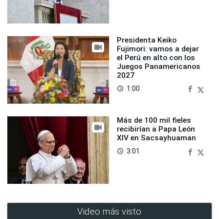
Presidenta Keiko
Fujimori: vamos a dejar
el Perú en alto con los
Juegos Panamericanos
2027
1:00
access_time
Más de 100 mil fieles
recibirían a Papa León
XIV en Sacsayhuaman
3:01
access_time
Video más visto