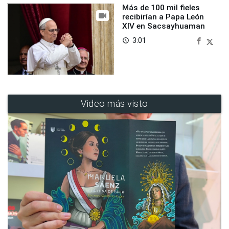
Más de 100 mil fieles
recibirían a Papa León
XIV en Sacsayhuaman
3:01
access_time
Video más visto