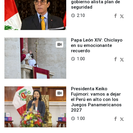
gobierno alista plan de
seguridad
2:10
access_time
Papa León XIV: Chiclayo
en su emocionante
recuerdo
1:00
access_time
Presidenta Keiko
Fujimori: vamos a dejar
el Perú en alto con los
Juegos Panamericanos
2027
1:00
access_time