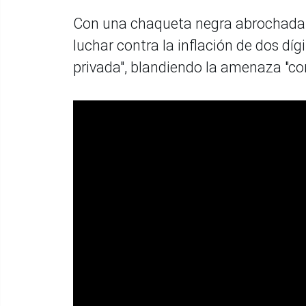
Con una chaqueta negra abrochada h
luchar contra la inflación de dos díg
privada", blandiendo la amenaza "com