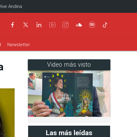
Vive Andina
t
Newsletter
a
Video más visto
Las más leídas