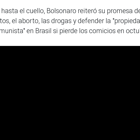
asta el cuello, Bolsonaro reiteró su promesa d
itos, el aborto, las drogas y defender la "propied
unista" en Brasil si pierde los comicios en octu