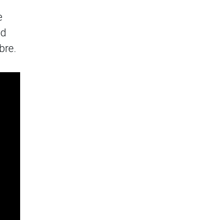
e
ad
bre.