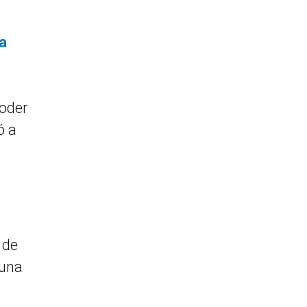
 a
poder
ó a
 de
 una