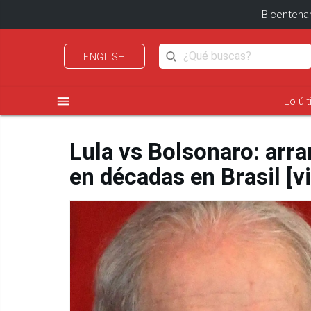
Bicentenar
ENGLISH
menu
Lo úl
Lula vs Bolsonaro: arr
en décadas en Brasil [v