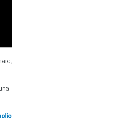
naro,
 una
olio