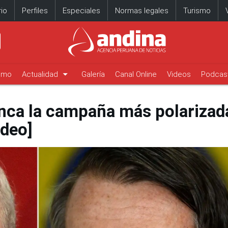
io
Perfiles
Especiales
Normas legales
Turismo
arrow_drop_down
timo
Actualidad
Galería
Canal Online
Videos
Podcas
anca la campaña más polarizad
ideo]