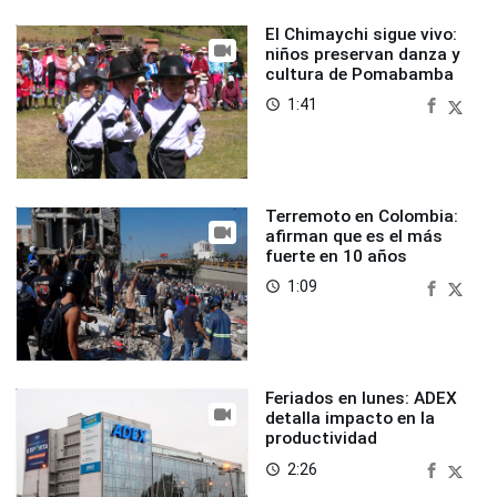
El Chimaychi sigue vivo:
niños preservan danza y
cultura de Pomabamba
1:41
access_time
Terremoto en Colombia:
afirman que es el más
fuerte en 10 años
1:09
access_time
Feriados en lunes: ADEX
detalla impacto en la
productividad
2:26
access_time