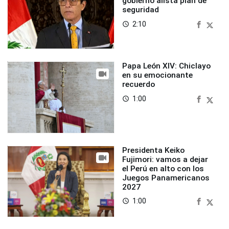
gobierno alista plan de
seguridad
2:10
access_time
Papa León XIV: Chiclayo
en su emocionante
recuerdo
1:00
access_time
Presidenta Keiko
Fujimori: vamos a dejar
el Perú en alto con los
Juegos Panamericanos
2027
1:00
access_time