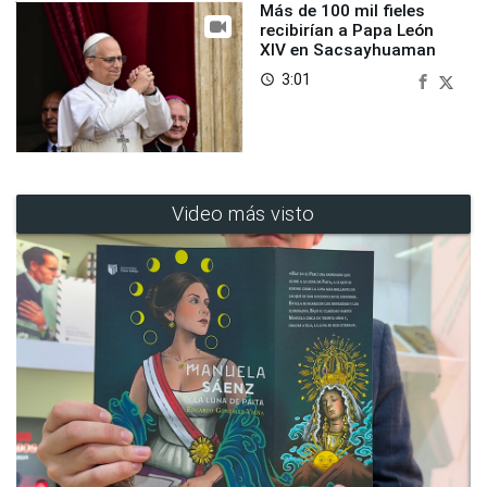
Más de 100 mil fieles
recibirían a Papa León
XIV en Sacsayhuaman
3:01
access_time
Video más visto