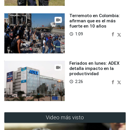
Terremoto en Colombia:
afirman que es el más
fuerte en 10 años
1:09
access_time
Feriados en lunes: ADEX
detalla impacto en la
productividad
2:26
access_time
Video más visto