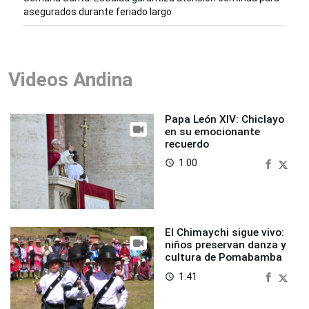
asegurados durante feriado largo
Videos Andina
Papa León XIV: Chiclayo
en su emocionante
recuerdo
1:00
access_time
El Chimaychi sigue vivo:
niños preservan danza y
cultura de Pomabamba
1:41
access_time