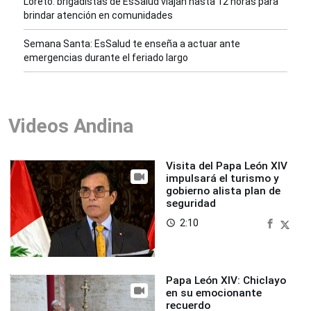
Loreto: brigadistas de EsSalud viajan hasta 12 horas para
brindar atención en comunidades
Semana Santa: EsSalud te enseña a actuar ante
emergencias durante el feriado largo
Videos Andina
Visita del Papa León XIV
impulsará el turismo y
gobierno alista plan de
seguridad
2:10
access_time
Papa León XIV: Chiclayo
en su emocionante
recuerdo