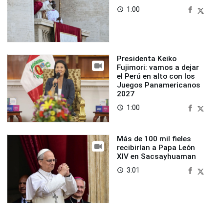
1:00
access_time
Presidenta Keiko
Fujimori: vamos a dejar
el Perú en alto con los
Juegos Panamericanos
2027
1:00
access_time
Más de 100 mil fieles
recibirían a Papa León
XIV en Sacsayhuaman
3:01
access_time