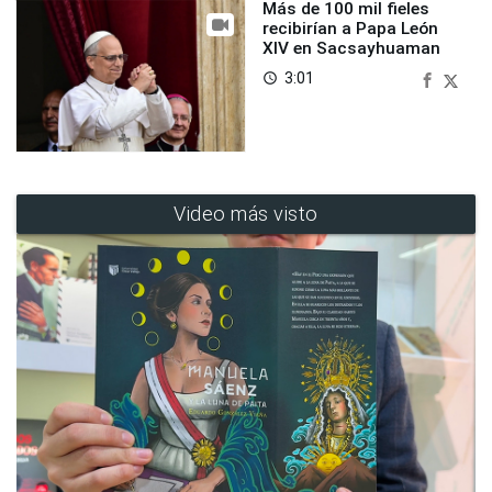
Más de 100 mil fieles
recibirían a Papa León
XIV en Sacsayhuaman
3:01
access_time
Video más visto