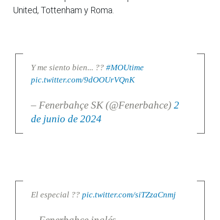
United, Tottenham y Roma.
Y me siento bien... ??
#MOUtime
pic.twitter.com/9dOOUrVQnK
– Fenerbahçe SK (@Fenerbahce)
2
de junio de 2024
El especial ??
pic.twitter.com/siTZzaCnmj
– Fenerbahçe inglés