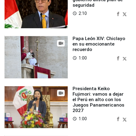
seguridad
2:10
access_time
Papa León XIV: Chiclayo
en su emocionante
recuerdo
1:00
access_time
Presidenta Keiko
Fujimori: vamos a dejar
el Perú en alto con los
Juegos Panamericanos
2027
1:00
access_time