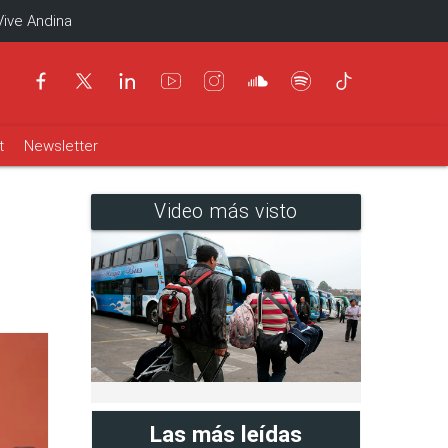
Vive Andina
t
Newsletter
Video más visto
Las más leídas