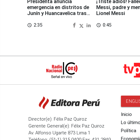
Presidenta anuncia
¡Triste adiós! Fall
emergencia en distritos de
Messi, padre y me
Junín y Huancavelica tras
Lionel Messi
sismo
2:35
0:45
access_time
access_time
ENGLI
Inicio
Director(e): Félix Paz Quiroz
Lo últim
Gerente General(e): Félix Paz Quiroz
Política
Av. Alfonso Ugarte 873 Lima 1
Economí
Teléfono: (51-1) 315 0400 Fax: 431 2849