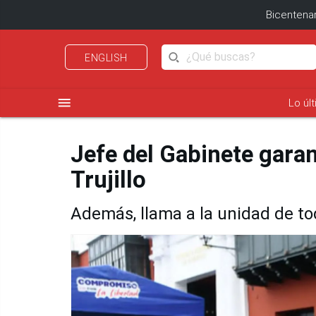
Bicentenar
ENGLISH
menu
Lo úl
Jefe del Gabinete garan
Trujillo
Además, llama a la unidad de t