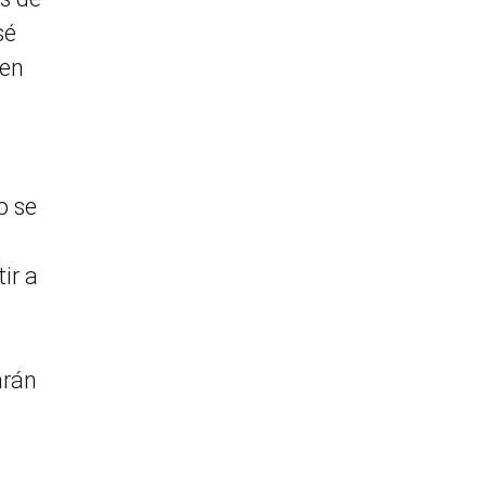
sé
ien
o se
ir a
arán