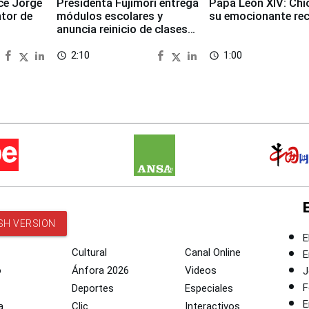
ece Jorge
Presidenta Fujimori entrega
Papa León XIV: Chi
ntor de
módulos escolares y
su emocionante re
anuncia reinicio de clases
en Chongos Bajo
2:10
1:00
access_time
access_time
SH VERSION
E
Cultural
Canal Online
E
o
Ánfora 2026
Videos
J
F
Deportes
Especiales
E
a
Clic
Interactivos