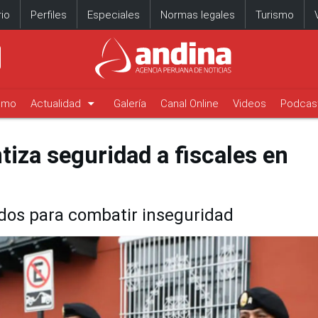
io
Perfiles
Especiales
Normas legales
Turismo
arrow_drop_down
timo
Actualidad
Galería
Canal Online
Videos
Podcas
tiza seguridad a fiscales en
odos para combatir inseguridad