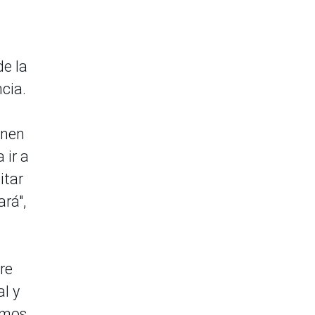
de la
cia.
enen
 ir a
itar
rá",
re
al y
amos