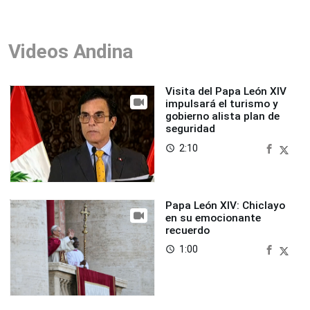
Videos Andina
Visita del Papa León XIV
impulsará el turismo y
gobierno alista plan de
seguridad
2:10
access_time
Papa León XIV: Chiclayo
en su emocionante
recuerdo
1:00
access_time