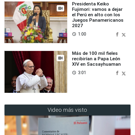
Presidenta Keiko
Fujimori: vamos a dejar
el Perú en alto con los
Juegos Panamericanos
2027
1:00
access_time
Más de 100 mil fieles
recibirían a Papa León
XIV en Sacsayhuaman
3:01
access_time
Video más visto