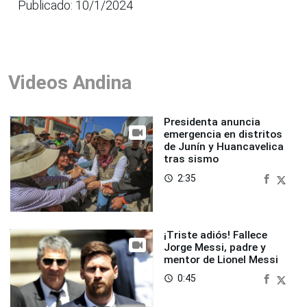
Publicado: 10/1/2024
Videos Andina
Presidenta anuncia
emergencia en distritos
de Junín y Huancavelica
tras sismo
2:35
access_time
¡Triste adiós! Fallece
Jorge Messi, padre y
mentor de Lionel Messi
0:45
access_time