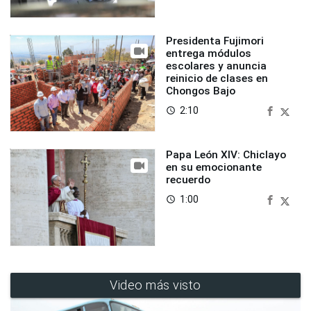
Presidenta Fujimori
entrega módulos
escolares y anuncia
reinicio de clases en
Chongos Bajo
2:10
access_time
Papa León XIV: Chiclayo
en su emocionante
recuerdo
1:00
access_time
Video más visto