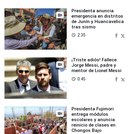
Presidenta anuncia
emergencia en distritos
de Junín y Huancavelica
tras sismo
2:35
access_time
¡Triste adiós! Fallece
Jorge Messi, padre y
mentor de Lionel Messi
0:45
access_time
Presidenta Fujimori
entrega módulos
escolares y anuncia
reinicio de clases en
Chongos Bajo