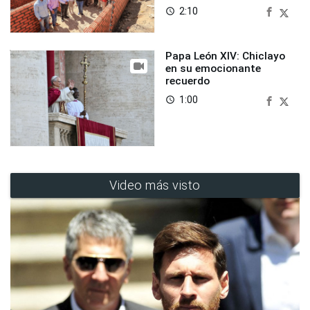
2:10
access_time
Papa León XIV: Chiclayo
en su emocionante
recuerdo
1:00
access_time
Video más visto