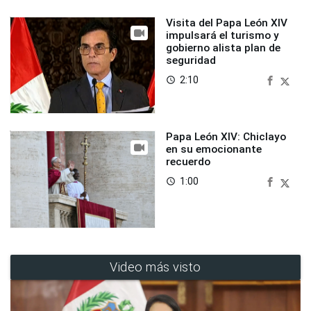
Visita del Papa León XIV
impulsará el turismo y
gobierno alista plan de
seguridad
2:10
access_time
Papa León XIV: Chiclayo
en su emocionante
recuerdo
1:00
access_time
Video más visto