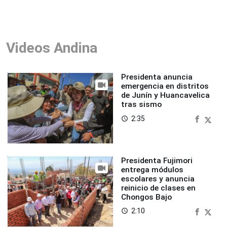
Videos Andina
Presidenta anuncia
emergencia en distritos
de Junín y Huancavelica
tras sismo
2:35
access_time
Presidenta Fujimori
entrega módulos
escolares y anuncia
reinicio de clases en
Chongos Bajo
2:10
access_time