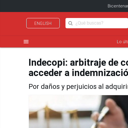
Bicentenar
ENGLISH
menu
Lo úl
Indecopi: arbitraje de
acceder a indemnizaci
Por daños y perjuicios al adquir