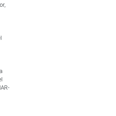
or,
l
la
el
NAR-