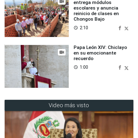
entrega módulos
escolares y anuncia
reinicio de clases en
Chongos Bajo
2:10
access_time
Papa León XIV: Chiclayo
en su emocionante
recuerdo
1:00
access_time
Video más visto