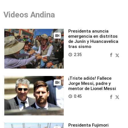
Videos Andina
Presidenta anuncia
emergencia en distritos
de Junín y Huancavelica
tras sismo
2:35
access_time
¡Triste adiós! Fallece
Jorge Messi, padre y
mentor de Lionel Messi
0:45
access_time
Presidenta Fujimori