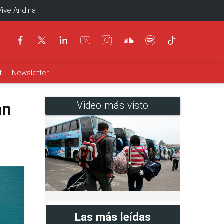
Vive Andina
t
Newsletter
an
Video más visto
Las más leídas