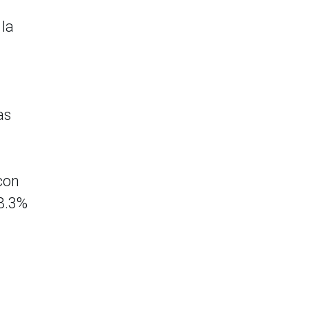
 la
as
con
28.3%