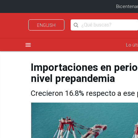
Bicentenar
ENGLISH
menu
Lo úl
Importaciones en peri
nivel prepandemia
Crecieron 16.8% respecto a ese 