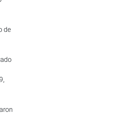
o de
tado
9,
taron
s