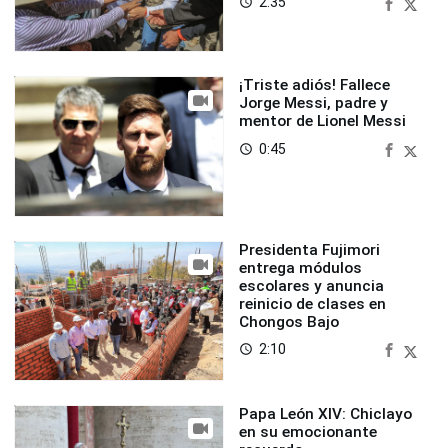
2:35
access_time
¡Triste adiós! Fallece
Jorge Messi, padre y
mentor de Lionel Messi
0:45
access_time
Presidenta Fujimori
entrega módulos
escolares y anuncia
reinicio de clases en
Chongos Bajo
2:10
access_time
Papa León XIV: Chiclayo
en su emocionante