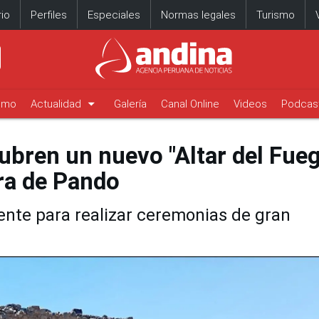
io
Perfiles
Especiales
Normas legales
Turismo
arrow_drop_down
timo
Actualidad
Galería
Canal Online
Videos
Podcas
ubren un nuevo "Altar del Fue
Era de Pando
ente para realizar ceremonias de gran