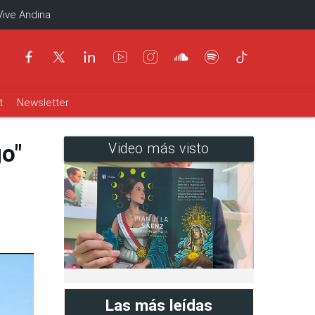
Vive Andina
t
Newsletter
go"
Video más visto
Las más leídas