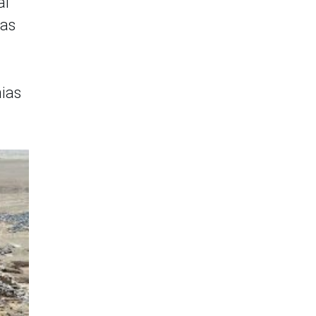
al
las
nias