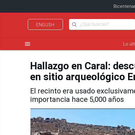
Bicentenar
ENGLISH
menu
Lo úl
Hallazgo en Caral: desc
en sitio arqueológico 
El recinto era usado exclusivam
importancia hace 5,000 años