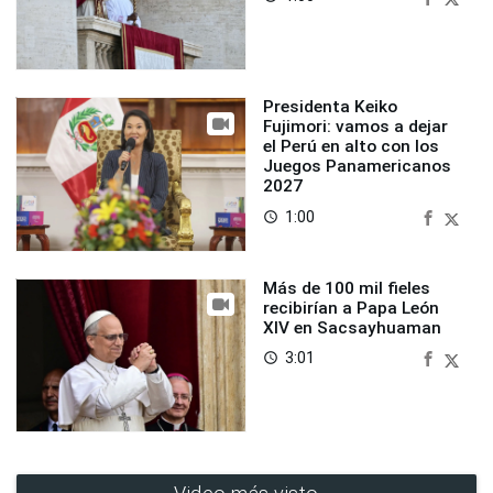
Presidenta Keiko
Fujimori: vamos a dejar
el Perú en alto con los
Juegos Panamericanos
2027
1:00
access_time
Más de 100 mil fieles
recibirían a Papa León
XIV en Sacsayhuaman
3:01
access_time