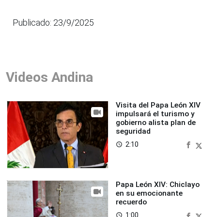
Publicado: 23/9/2025
Videos Andina
Visita del Papa León XIV
impulsará el turismo y
gobierno alista plan de
seguridad
2:10
access_time
Papa León XIV: Chiclayo
en su emocionante
recuerdo
1:00
access_time