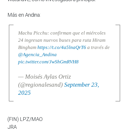
Más en Andina:
Machu Picchu: confirman que el miércoles
24 ingresan nuevos buses para ruta Hiram
Bingham
https://t.co/4a5lnaQrT6
a través de
@Agencia_Andina
pic.twitter.com/JwShGmRVH8
— Moisés Aylas Ortiz
(@regionalesand)
September 23,
2025
(FIN) LPZ/MAO
JRA