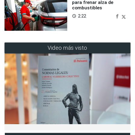
para frenar alza de
combustibles
2:22
access_time
Video más visto