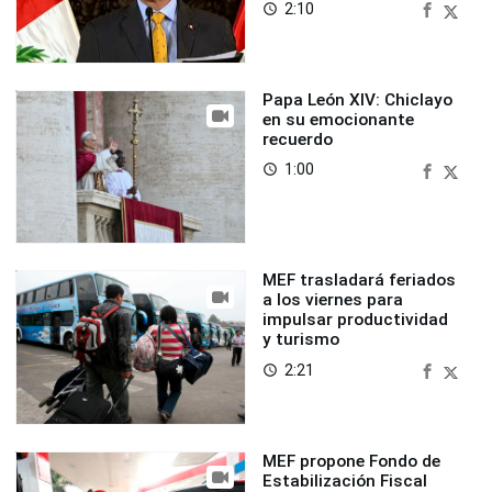
2:10
access_time
Papa León XIV: Chiclayo
en su emocionante
recuerdo
1:00
access_time
MEF trasladará feriados
a los viernes para
impulsar productividad
y turismo
2:21
access_time
MEF propone Fondo de
Estabilización Fiscal