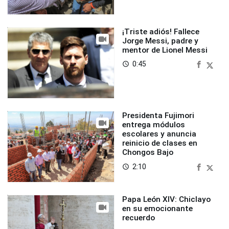
¡Triste adiós! Fallece
Jorge Messi, padre y
mentor de Lionel Messi
0:45
access_time
Presidenta Fujimori
entrega módulos
escolares y anuncia
reinicio de clases en
Chongos Bajo
2:10
access_time
Papa León XIV: Chiclayo
en su emocionante
recuerdo