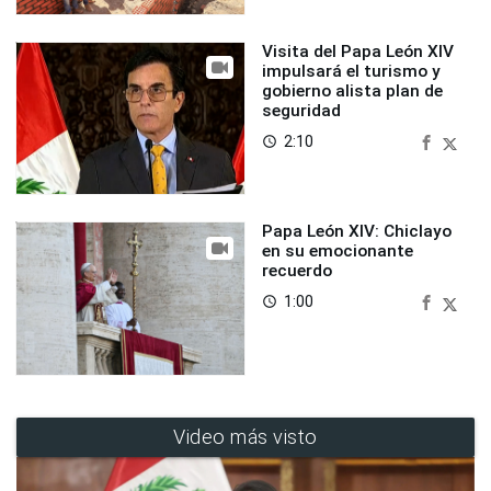
Visita del Papa León XIV
impulsará el turismo y
gobierno alista plan de
seguridad
2:10
access_time
Papa León XIV: Chiclayo
en su emocionante
recuerdo
1:00
access_time
Video más visto