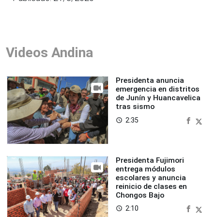
Videos Andina
Presidenta anuncia
emergencia en distritos
de Junín y Huancavelica
tras sismo
2:35
access_time
Presidenta Fujimori
entrega módulos
escolares y anuncia
reinicio de clases en
Chongos Bajo
2:10
access_time