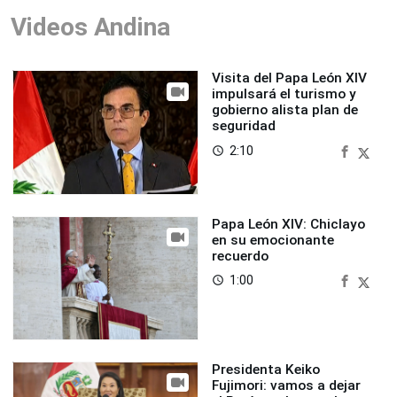
Videos Andina
Visita del Papa León XIV
impulsará el turismo y
gobierno alista plan de
seguridad
2:10
access_time
Papa León XIV: Chiclayo
en su emocionante
recuerdo
1:00
access_time
Presidenta Keiko
Fujimori: vamos a dejar