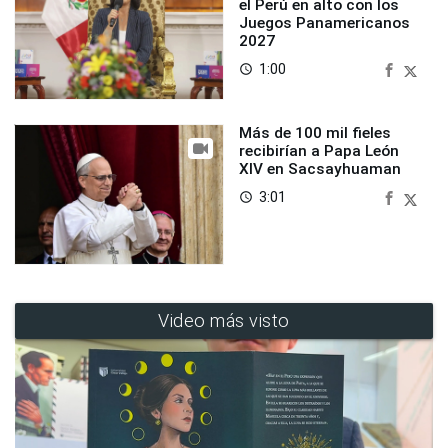
el Perú en alto con los
Juegos Panamericanos
2027
1:00
access_time
Más de 100 mil fieles
recibirían a Papa León
XIV en Sacsayhuaman
3:01
access_time
Video más visto