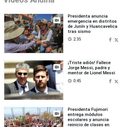
Presidenta anuncia
emergencia en distritos
de Junín y Huancavelica
tras sismo
2:35
access_time
¡Triste adiós! Fallece
Jorge Messi, padre y
mentor de Lionel Messi
0:45
access_time
Presidenta Fujimori
entrega módulos
escolares y anuncia
reinicio de clases en