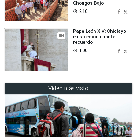
Chongos Bajo
2:10
access_time
Papa León XIV: Chiclayo
en su emocionante
recuerdo
1:00
access_time
Video más visto