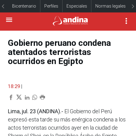
Bicentenario
Perfiles
Especiales
Normas legales
Gobierno peruano condena
atentados terroristas
ocurridos en Egipto
18:29
|
Lima, jul. 23 (ANDINA).-
El Gobierno del Perú
expresó esta tarde su más enérgica condena a los
actos terroristas ocurridos ayer en la ciudad de
Sharm el-Sheij, en la República Árabe de Egipto,