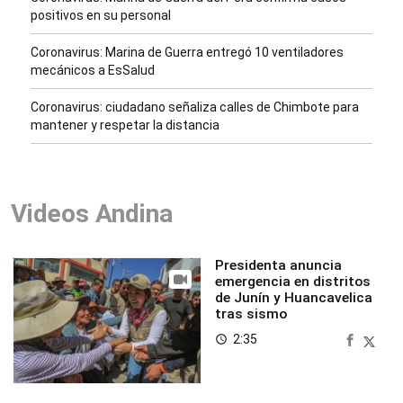
positivos en su personal
Coronavirus: Marina de Guerra entregó 10 ventiladores
mecánicos a EsSalud
Coronavirus: ciudadano señaliza calles de Chimbote para
mantener y respetar la distancia
Videos Andina
Presidenta anuncia
emergencia en distritos
de Junín y Huancavelica
tras sismo
2:35
access_time