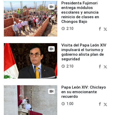
Presidenta Fujimori
entrega módulos
escolares y anuncia
reinicio de clases en
Chongos Bajo
2:10
access_time
Visita del Papa León XIV
impulsará el turismo y
gobierno alista plan de
seguridad
2:10
access_time
Papa León XIV: Chiclayo
en su emocionante
recuerdo
1:00
access_time