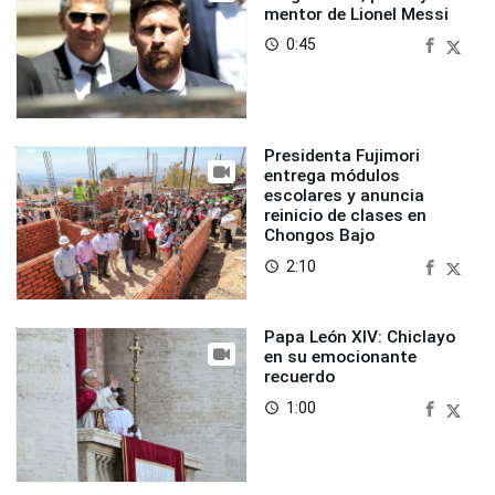
mentor de Lionel Messi
0:45
access_time
Presidenta Fujimori
entrega módulos
escolares y anuncia
reinicio de clases en
Chongos Bajo
2:10
access_time
Papa León XIV: Chiclayo
en su emocionante
recuerdo
1:00
access_time