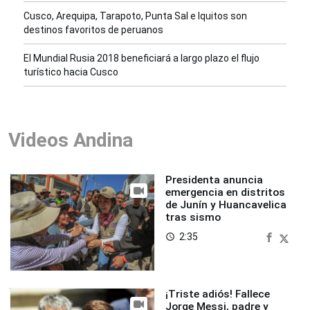
Cusco, Arequipa, Tarapoto, Punta Sal e Iquitos son
destinos favoritos de peruanos
El Mundial Rusia 2018 beneficiará a largo plazo el flujo
turístico hacia Cusco
Videos Andina
Presidenta anuncia
emergencia en distritos
de Junín y Huancavelica
tras sismo
2:35
access_time
¡Triste adiós! Fallece
Jorge Messi, padre y