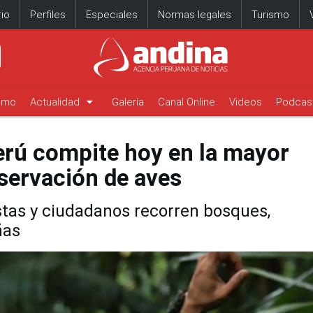
io
Perfiles
Especiales
Normas legales
Turismo
arrow_drop_down
timo
Actualidad
Galería
Canal Online
Videos
Podcas
erú compite hoy en la mayor
servación de aves
istas y ciudadanos recorren bosques,
ñas