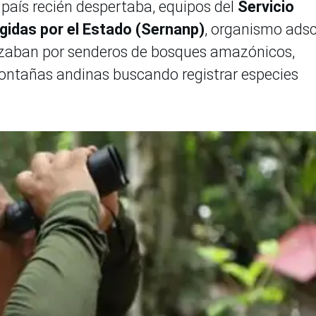
l país recién despertaba, equipos del
Servicio
gidas por el Estado (Sernanp)
, organismo adsc
nzaban por senderos de bosques amazónicos,
ontañas andinas buscando registrar especies