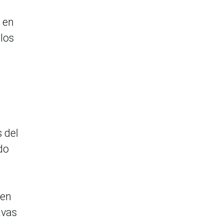
, en
 los
 del
do
 en
avas