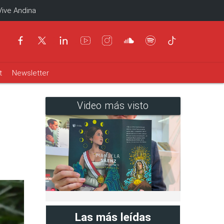
Vive Andina
t
Newsletter
Video más visto
Las más leídas