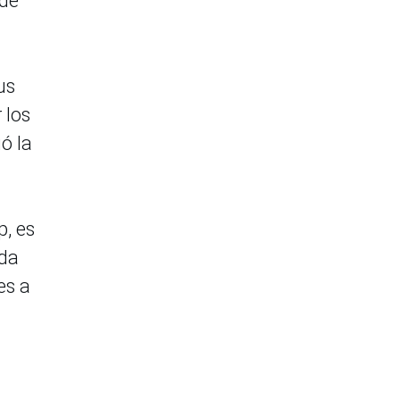
 de
us
 los
ó la
p, es
ada
es a