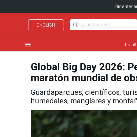
Bicentenar
ENGLISH
menu
Lo úl
Global Big Day 2026: P
maratón mundial de ob
Guardaparques, científicos, tur
humedales, manglares y monta